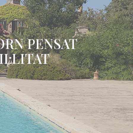
TORN PENSAT
L·LITAT