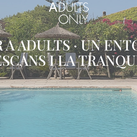
 A ADULTS · UN EN
ESCANS I LA TRANQUI