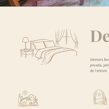
De
Interiors l
privada, pens
de l´entorn.