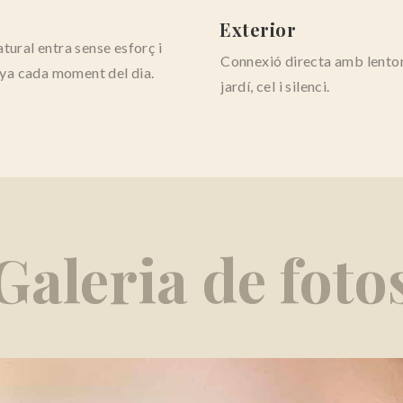
Exterior
atural entra sense esforç i
Connexió directa amb lentor
a cada moment del dia.
jardí, cel i silenci.
Galeria de foto