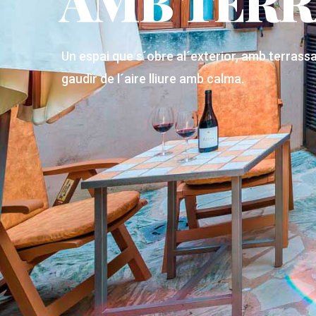
AMB TERR
Un espai que s´obre al´exterior, amb terrass
gaudir de l´aire lliure amb calma.