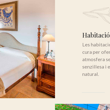
Habitació
Les habitaci
cura per ofe
atmosfera ser
senzillesa i
natural.