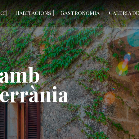
ici
Habitacions
Gastronomia
Galeria d
 amb
errània