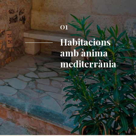
01
Habitacions
amb ànima
mediterrània
02
03