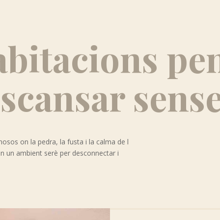
bitacions pe
scansar sense
nosos on la pedra, la fusta i la calma de l
en un ambient serè per desconnectar i