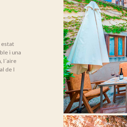
 estat
ble i una
 l´aire
al de l