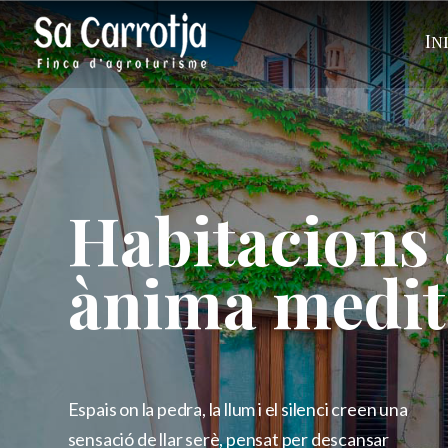
In
Habitacions
ànima medit
Espais on la pedra, la llum i el silenci creen una
sensació de llar serè, pensat per descansar