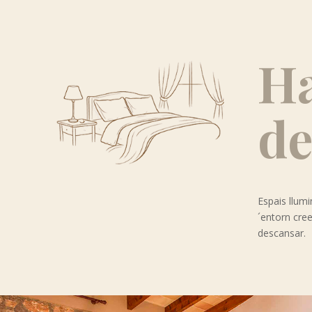
Ha
de
Espais llumi
´entorn cre
descansar.