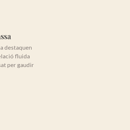
assa
sa destaquen
elació fluida
sat per gaudir