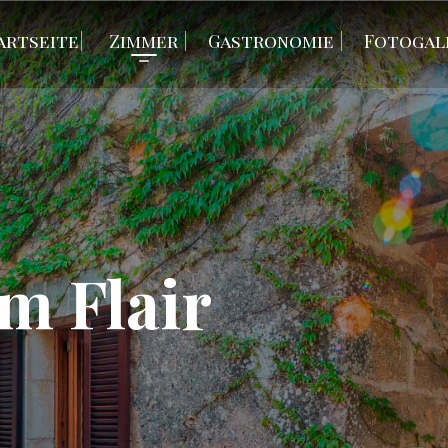
artseite
Zimmer
Gastronomie
Fotogal
m Flair