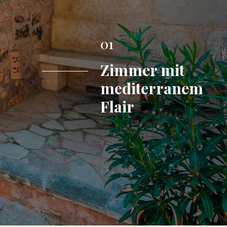
01
Zimmer mit
mediterranem
Flair
02
03