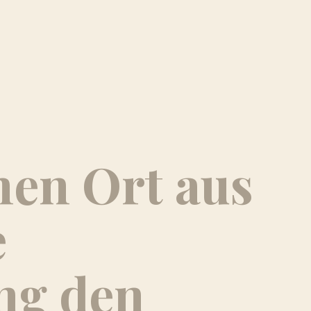
nen Ort aus
e
ng den