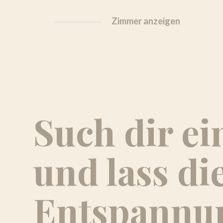
Zimmer anzeigen
Such dir ei
und lass di
Entspannu