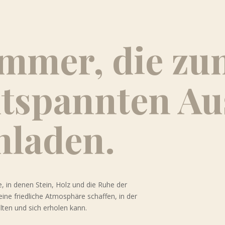
mmer, die zu
tspannten A
nladen.
, in denen Stein, Holz und die Ruhe der
ne friedliche Atmosphäre schaffen, in der
ten und sich erholen kann.