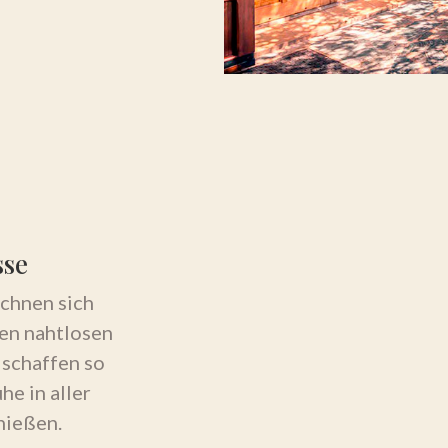
sse
ichnen sich
ren nahtlosen
schaffen so
he in aller
nießen.