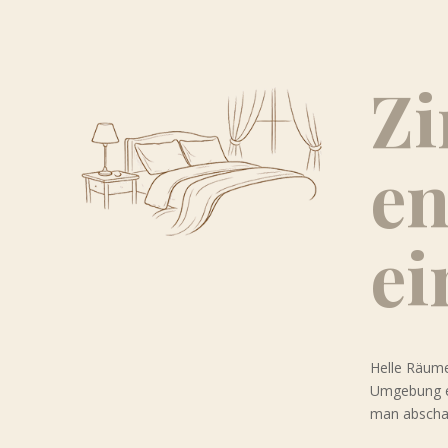
Zi
en
ei
Helle Räume
Umgebung ei
man abschal