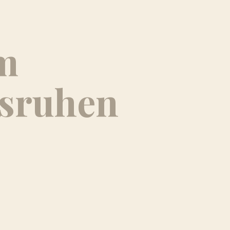
m
usruhen