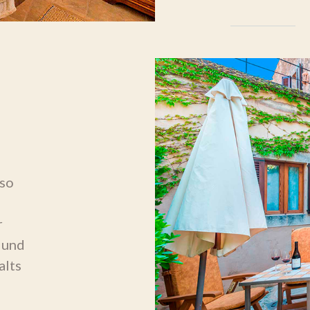
 so
r
 und
alts